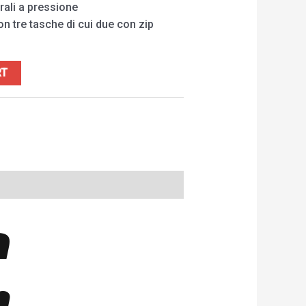
rali a pressione
on tre tasche di cui due con zip
RT
a
n