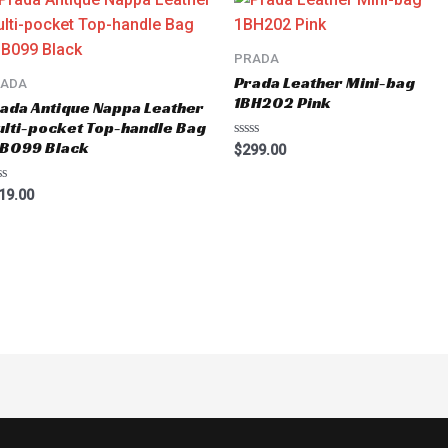
PRADA
Prada Leather Mini-bag
RADA
1BH202 Pink
ada Antique Nappa Leather
lti-pocket Top-handle Bag
BB099 Black
Rated
$
299.00
0
out
of
ted
19.00
5
t