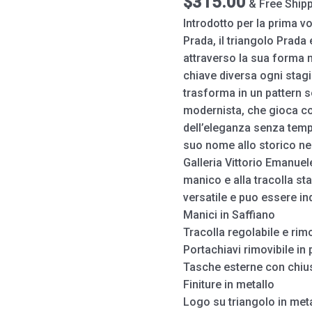
$
315.00
& Free Ship
quantity
Introdotto per la prima vo
Prada, il triangolo Prada
attraverso la sua forma m
chiave diversa ogni stagi
trasforma in un pattern 
modernista, che gioca c
dell’eleganza senza tempo
suo nome allo storico ne
Galleria Vittorio Emanuele
manico e alla tracolla sta
versatile e puo essere i
Manici in Saffiano
Tracolla regolabile e rim
Portachiavi rimovibile in 
Tasche esterne con chiu
Finiture in metallo
Logo su triangolo in met