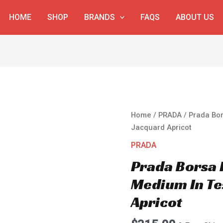
HOME
SHOP
BRANDS
FAQS
ABOUT US
Prada
Home
/
PRADA
/ Prada Bor
Borsa
Jacquard Apricot
Prada
PRADA
Galleria
Prada Borsa 
Medium
In
Medium In T
Tessuto
Apricot
Jacquard
Apricot