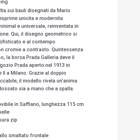
ping
lta sui bauli disegnati da Mario
 esprime unicita e modernita
inimal e universale, reinventata in
one. Qui, il disegno geometrico si
sofisticato e al contempo
on cromie a contrasto. Quintessenza
, la borsa Prada Galleria deve il
gozio Prada aperto nel 1913 in
 II a Milano. Grazie al doppio
ccabile, il modello rivela un’anima
ndossato sia a mano che a spalla.
ovibile in Saffiano, lunghezza 115 cm
pelle
sura zip
allo smaltato frontale