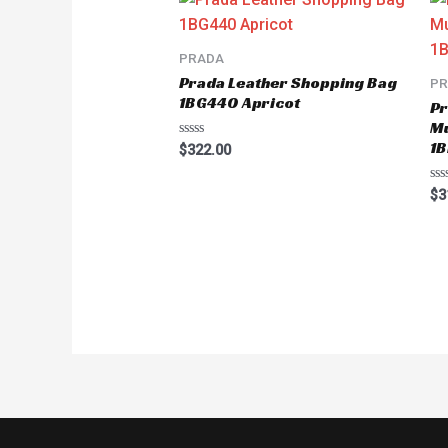
PRADA
Prada Leather Shopping Bag
P
1BG440 Apricot
Pr
Mu
1
Rated
$
322.00
0
out
of
Ra
$
3
5
0
ou
of
5